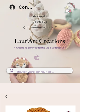
Connexion
Accueil
Boutique
Qui sommes-nous ?
Laur'Art Créations
~ Quand le crochet donne vie à la douceur ~