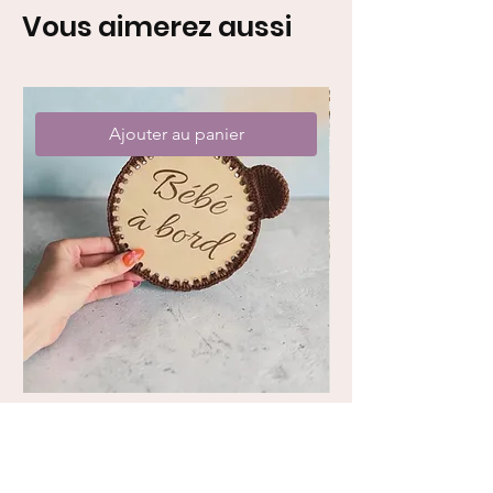
Vous aimerez aussi
Ajouter au panier
Pancarte "bébé à bord"
Sardines en boîte
Prix
Prix
29,90 €
21,00 €