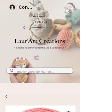
Connexion
Accueil
Boutique
Qui sommes-nous ?
Laur'Art Créations
~ Quand le crochet donne vie à la douceur ~