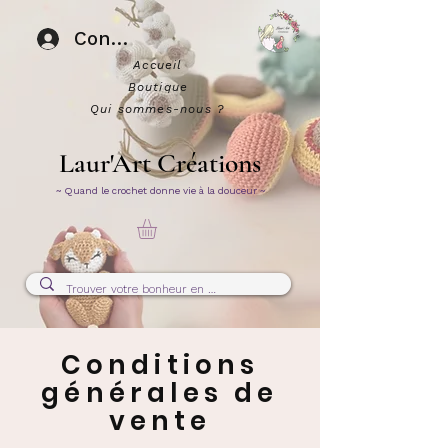
Connexion
Accueil
Boutique
Qui sommes-nous ?
Laur'Art Créations
~ Quand le crochet donne vie à la douceur ~
Conditions
générales de
vente