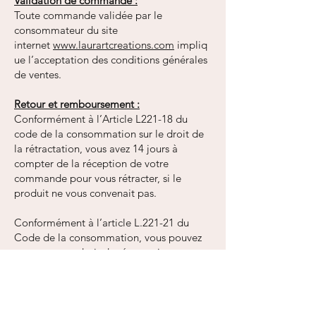
Validation de commande :
Toute commande validée par le
consommateur du site
internet
www.laurartcreations.com
impliq
ue l’acceptation des conditions générales
de ventes.
Retour et remboursement :
Conformément à l’Article L221-18 du
code de la consommation sur le droit de
la rétractation, vous avez 14 jours à
compter de la réception de votre
commande pour vous rétracter, si le
produit ne vous convenait pas.
Conformément à l’article L.221-21 du
Code de la consommation, vous pouvez
exercer votre droit de rétractation
directement en ligne, via la fonctionnalité
dédiée et gratuite accessible à l’adresse
suivante : “
Me rétracter
”, également
accessible depuis le pied de page de