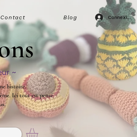
Contact
Blog
Connexion
ions
eur ~
e histoire.
ême. Ici tout est pensé
us.