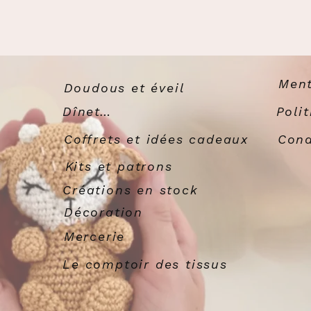
Ment
Doudous et éveil
Dînette
Poli
Coffrets et idées cadeaux
Cond
Kits et patrons
Créations en stock
Décoration
Mercerie
Le comptoir des tissus