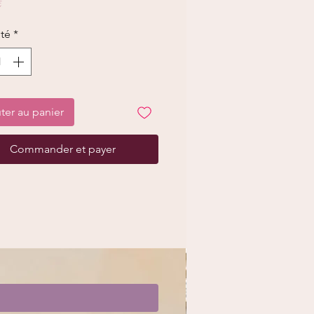
Prix
€
té
*
ter au panier
Commander et payer
Limité