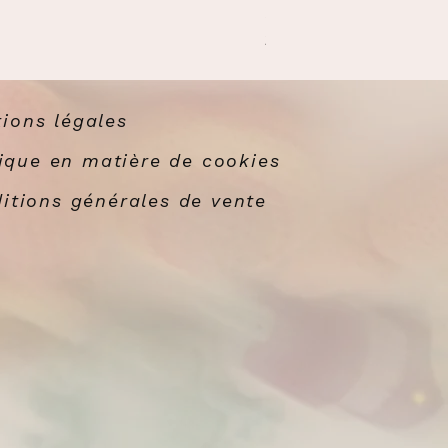
Sardines en boîte
Prix
21,00 €
ions légales
tique en matière de cookies
itions générales de vente