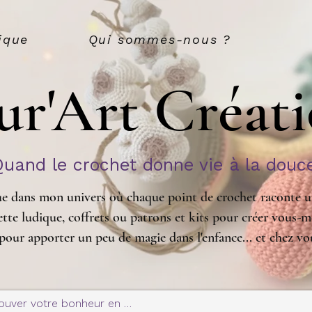
ique
Qui sommes-nous ?
ur'Art Créat
Quand le crochet donne vie à la douc
e dans mon univers où chaque point de crochet raconte un
tte ludique, coffrets ou patrons et kits pour créer vous-m
pour apporter un peu de magie dans l'enfance... et chez vo