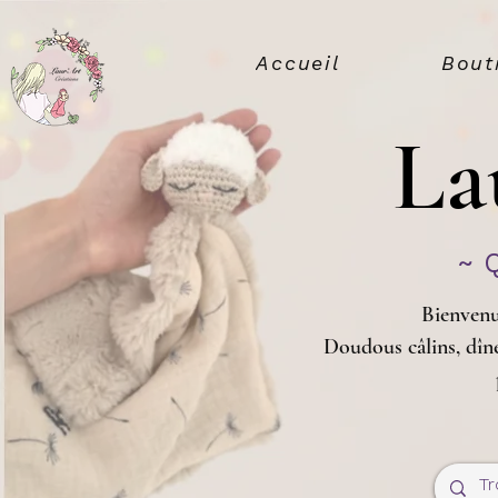
Accueil
Bout
La
~ 
Bienvenu
Doudous câlins, dîne