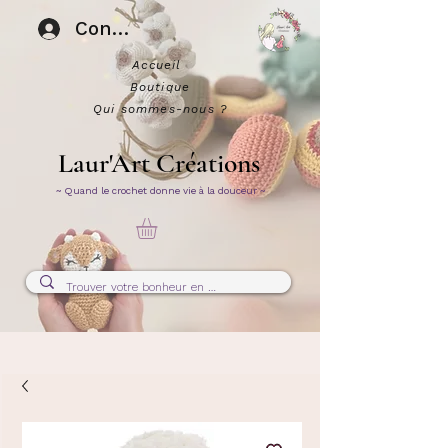
Connexion
Accueil
Boutique
Qui sommes-nous ?
Laur'Art Créations
~ Quand le crochet donne vie à la douceur ~