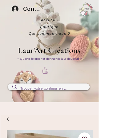
Connexion
Accueil
Boutique
Qui sommes-nous ?
Laur'Art Créations
~ Quand le crochet donne vie à la douceur ~