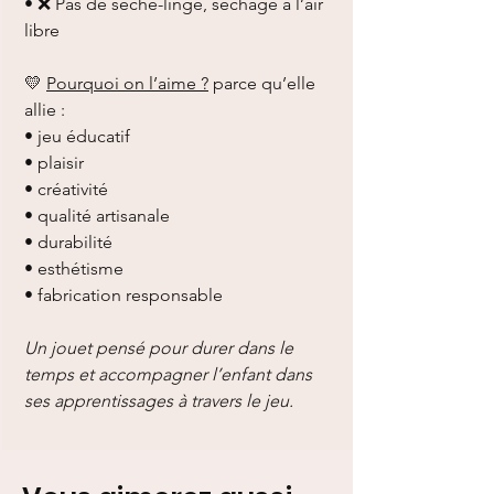
• ❌ Pas de sèche-linge, séchage à l’air
libre
💛
Pourquoi on l’aime ?
parce qu’elle
allie :
• jeu éducatif
• plaisir
• créativité
• qualité artisanale
• durabilité
• esthétisme
• fabrication responsable
Un jouet pensé pour durer dans le
temps et accompagner l’enfant dans
ses apprentissages à travers le jeu.