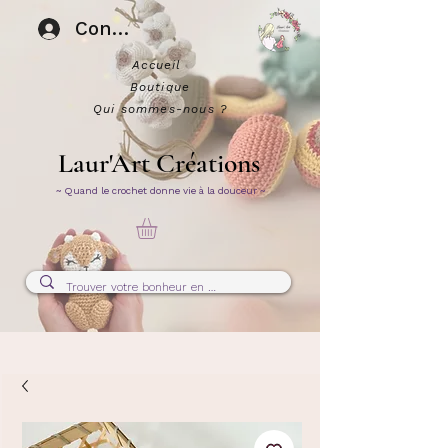
Connexion
Accueil
Boutique
Qui sommes-nous ?
Laur'Art Créations
~ Quand le crochet donne vie à la douceur ~