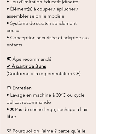
• Jeu d’imitation éducatif (dînette)
• Élément(s) à couper / éplucher /
assembler selon le modèle
• Système de scratch solidement
cousu
• Conception sécurisée et adaptée aux
enfants
🧒 Âge recommandé
✔ À partir de 3 ans
(Conforme à la réglementation CE)
🧼 Entretien
• Lavage en machine à 30°C ou cycle
délicat recommandé
• ❌ Pas de sèche-linge, séchage à l’air
libre
💛
Pourquoi on l’aime ?
parce qu’elle