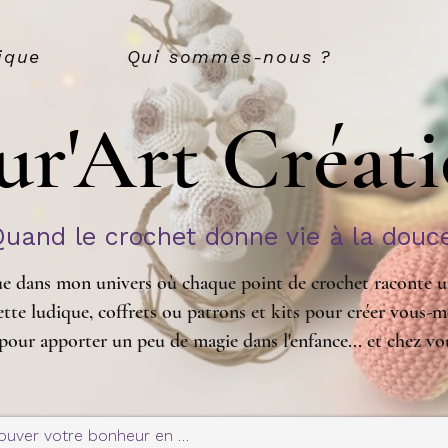
ique
Qui sommes-nous ?
ur'Art Créat
Quand le crochet donne vie à la douc
e dans mon univers où chaque point de crochet raconte un
tte ludique, coffrets ou patrons et kits pour créer vous-m
pour apporter un peu de magie dans l'enfance... et chez vo