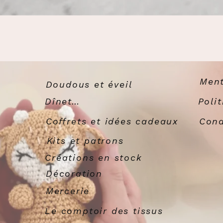
Ment
Doudous et éveil
Dînette
Poli
Coffrets et idées cadeaux
Cond
Kits et patrons
Créations en stock
Décoration
Mercerie
Le comptoir des tissus