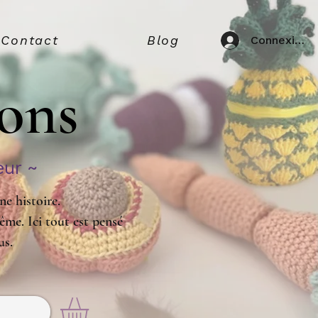
Contact
Blog
Connexion
ions
eur ~
e histoire.
ême. Ici tout est pensé
us.