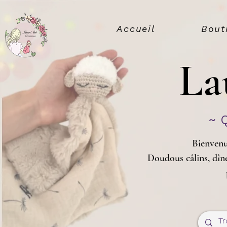
Accueil
Bout
La
~ 
Bienvenu
Doudous câlins, dîne