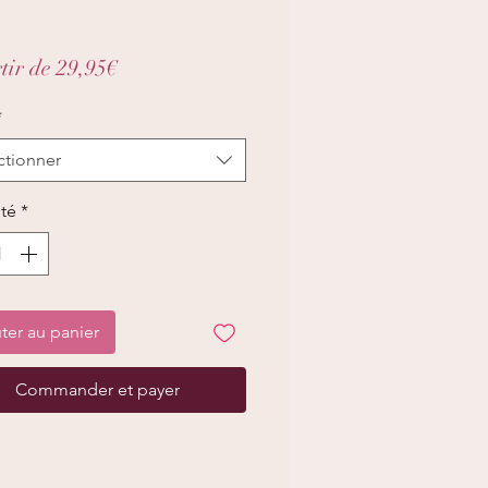
Prix
tir de
29,95€
promotionnel
*
ctionner
té
*
ter au panier
Commander et payer