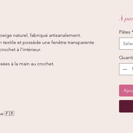
À par
Pâtes
beige naturel, fabriqué artisanalement.
 textile et possède une fenêtre transparente
Séle
rochet à l’intérieur.
Quanti
sées à la main au crochet.
Ajou
se 🇫🇷