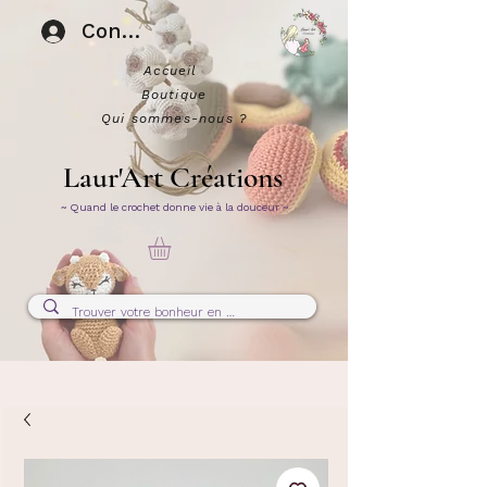
Connexion
Accueil
Boutique
Qui sommes-nous ?
Laur'Art Créations
~ Quand le crochet donne vie à la douceur ~