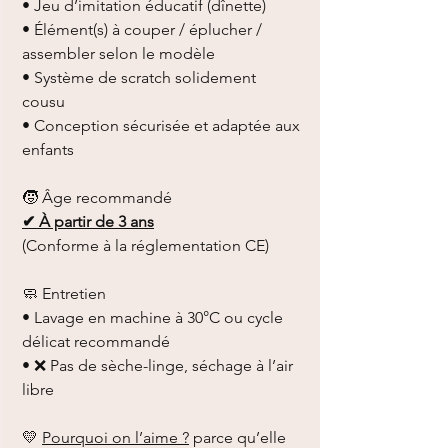
• Jeu d’imitation éducatif (dînette)
• Élément(s) à couper / éplucher /
assembler selon le modèle
• Système de scratch solidement
cousu
• Conception sécurisée et adaptée aux
enfants
🧒 Âge recommandé
✔ À partir de 3 ans
(Conforme à la réglementation CE)
🧼 Entretien
• Lavage en machine à 30°C ou cycle
délicat recommandé
• ❌ Pas de sèche-linge, séchage à l’air
libre
💛
Pourquoi on l’aime ?
parce qu’elle