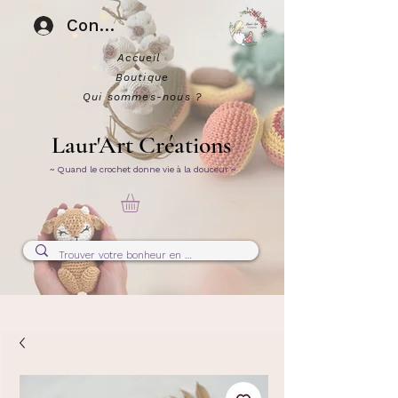
Connexion
Accueil
Boutique
Qui sommes-nous ?
Laur'Art Créations
~ Quand le crochet donne vie à la douceur ~