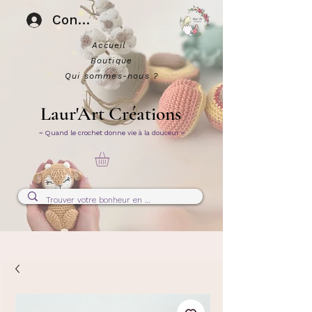
Connexion
Accueil
Boutique
Qui sommes-nous ?
Laur'Art Créations
~ Quand le crochet donne vie à la douceur ~