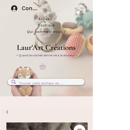
Connexion
Accueil
Boutique
Qui sommes-nous ?
Laur'Art Créations
~ Quand le crochet donne vie à la douceur ~