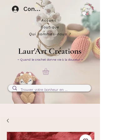
Connexion
Accueil
Boutique
Qui sommes-nous ?
Laur'Art Créations
~ Quand le crochet donne vie à la douceur ~