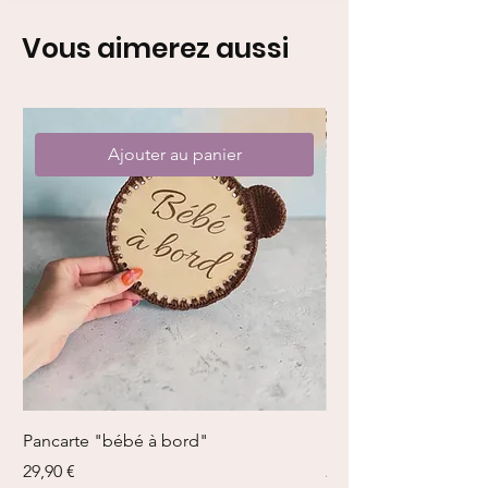
Vous aimerez aussi
Ajouter au panier
Pancarte "bébé à bord"
Sardines en boîte
Prix
Prix
29,90 €
21,00 €