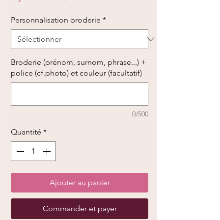
promotionnel
Personnalisation broderie
*
Broderie (prénom, surnom, phrase...) +
police (cf.photo) et couleur (facultatif)
0/500
Quantité
*
Ajouter au panier
Commander et payer