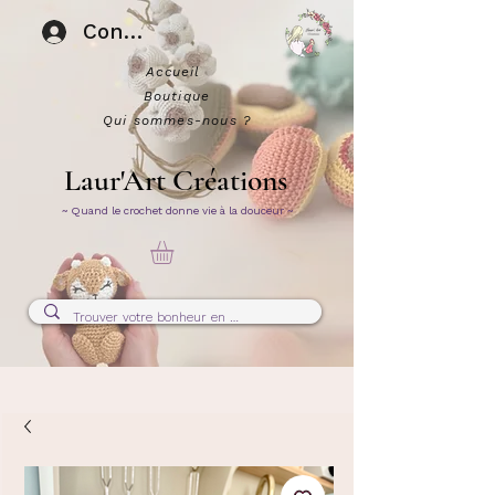
Connexion
Accueil
Boutique
Qui sommes-nous ?
Laur'Art Créations
~ Quand le crochet donne vie à la douceur ~