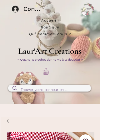
Connexion
Accueil
Boutique
Qui sommes-nous ?
Laur'Art Créations
~ Quand le crochet donne vie à la douceur ~