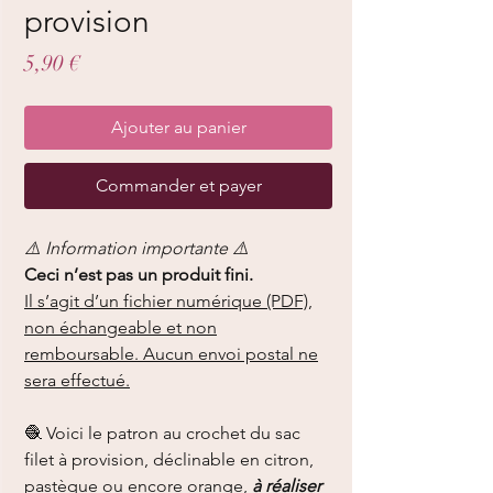
provision
Prix
5,90 €
Ajouter au panier
Commander et payer
⚠️ Information importante ⚠️
Ceci n’est pas un produit fini.
Il s’agit d’un fichier numérique (PDF),
non échangeable et non
remboursable. Aucun envoi postal ne
sera effectué.
🧶 Voici le patron au crochet du sac
filet à provision, déclinable en citron,
pastèque ou encore orange,
à réaliser