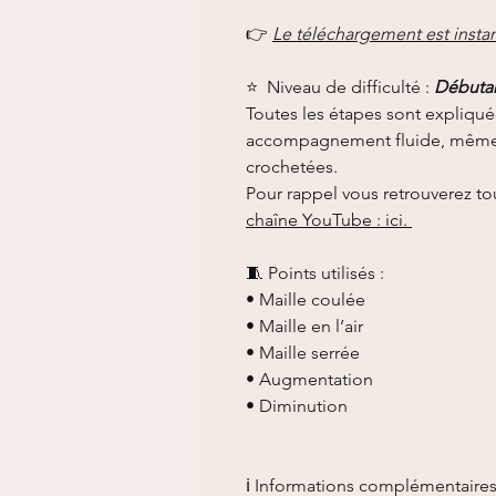
👉
Le téléchargement est insta
⭐️ Niveau de difficulté :
Débutan
Toutes les étapes sont expliqué
accompagnement fluide, même 
crochetées.
Pour rappel vous retrouverez to
chaîne YouTube : ici.
🧵 Points utilisés :
• Maille coulée
• Maille en l’air
• Maille serrée
• Augmentation
• Diminution
ℹ️ Informations complémentaire