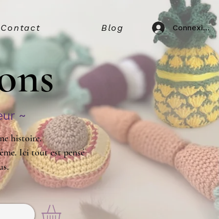
Contact
Blog
Connexion
ions
eur ~
e histoire.
ême. Ici tout est pensé
us.