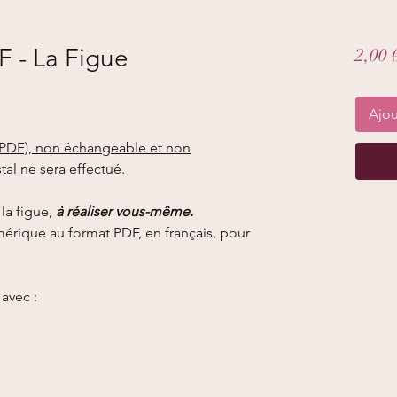
F - La Figue
2,00 
Ajou
e (PDF), non échangeable et non
al ne sera effectué.
la figue,
à réaliser vous-même.
érique au format PDF, en français, pour
avec :