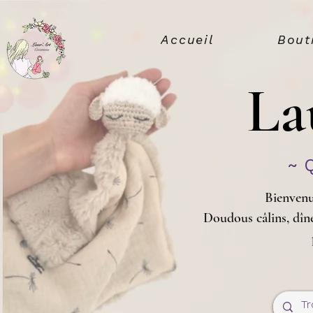
Accueil
Bout
La
~ 
Bienvenu
Doudous câlins, dîne