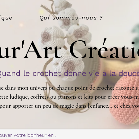
ique
Qui sommes-nous ?
ur'Art Créat
Quand le crochet donne vie à la douc
e dans mon univers où chaque point de crochet raconte un
tte ludique, coffrets ou patrons et kits pour créer vous-m
pour apporter un peu de magie dans l'enfance... et chez vo