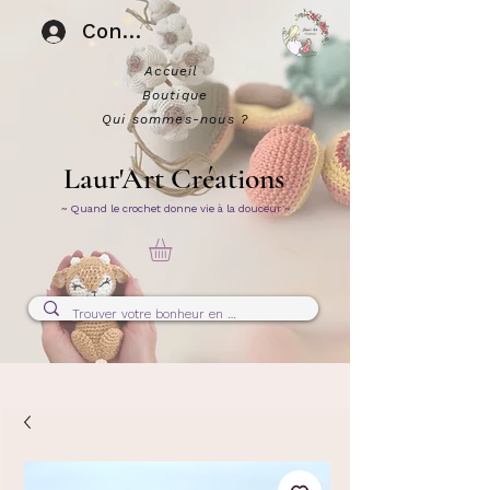
Connexion
Accueil
Boutique
Qui sommes-nous ?
Laur'Art Créations
~ Quand le crochet donne vie à la douceur ~