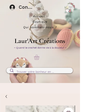
Connexion
Accueil
Boutique
Qui sommes-nous ?
Laur'Art Créations
~ Quand le crochet donne vie à la douceur ~