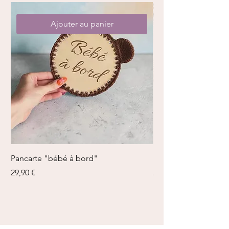
Ajouter au panier
Pancarte "bébé à bord"
Sardines en boîte
Prix
Prix
29,90 €
21,00 €