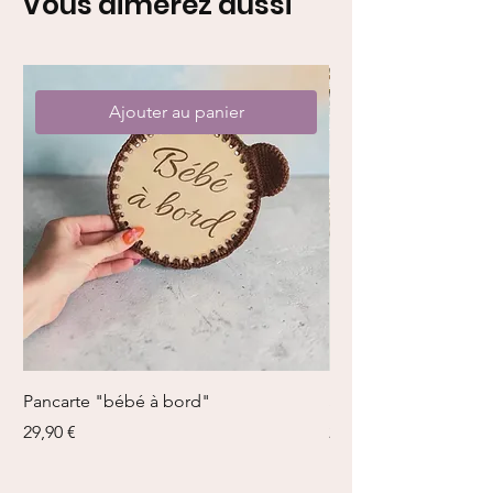
Vous aimerez aussi
Ajouter au panier
Pancarte "bébé à bord"
Sardines en boîte
Prix
Prix
29,90 €
21,00 €