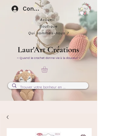
Connexion
Accueil
Boutique
Qui sommes-nous ?
Laur'Art Créations
~ Quand le crochet donne vie à la douceur ~