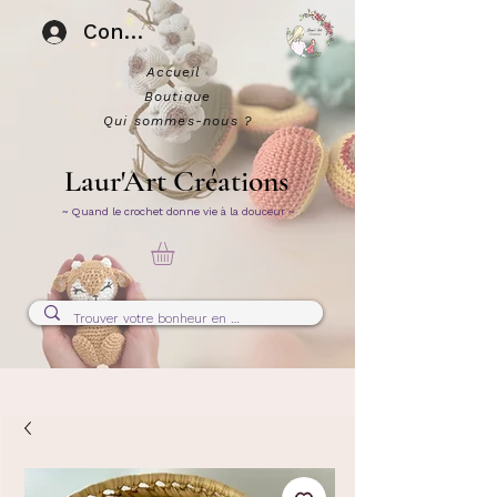
Connexion
Accueil
Boutique
Qui sommes-nous ?
Laur'Art Créations
~ Quand le crochet donne vie à la douceur ~