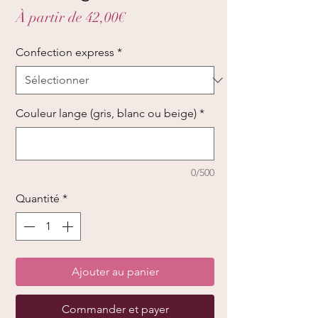
Prix
À partir de
42,00€
promotionnel
Confection express
*
Couleur lange (gris, blanc ou beige)
*
0/500
Quantité
*
Ajouter au panier
Commander et payer