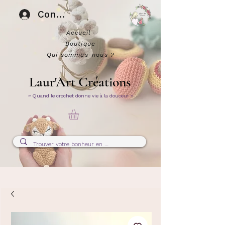
Connexion
Accueil
Boutique
Qui sommes-nous ?
Laur'Art Créations
~ Quand le crochet donne vie à la douceur ~