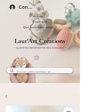
Connexion
Accueil
Boutique
Qui sommes-nous ?
Laur'Art Créations
~ Quand le crochet donne vie à la douceur ~