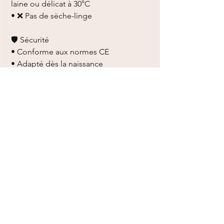
laine ou délicat à 30°C
• ❌ Pas de sèche-linge
🛡️ Sécurité
• Conforme aux normes CE
• Adapté dès la naissance
• Conçu pour un usage sécurisé
Vous aimerez aussi
Ajouter au panier