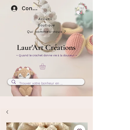
Connexion
Accueil
Boutique
Qui sommes-nous ?
Laur'Art Créations
~ Quand le crochet donne vie à la douceur ~