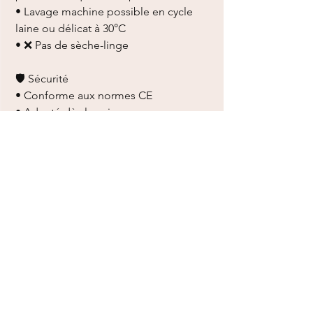
• Lavage machine possible en cycle
laine ou délicat à 30°C
• ❌ Pas de sèche-linge
🛡️ Sécurité
• Conforme aux normes CE
• Adapté dès la naissance
• Conçu pour un usage sécurisé
Vous aimerez aussi
Ajouter au panier