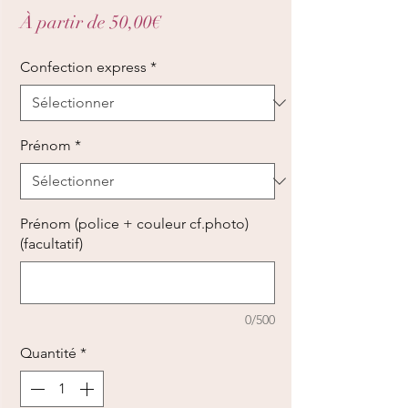
Prix
À partir de
50,00€
promotionnel
Confection express
*
Prénom
*
Prénom (police + couleur cf.photo)
(facultatif)
0/500
Quantité
*