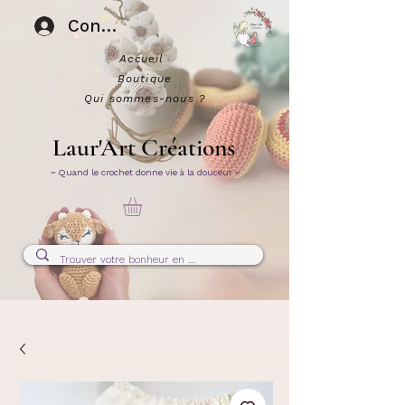
Connexion
Accueil
Boutique
Qui sommes-nous ?
Laur'Art Créations
~ Quand le crochet donne vie à la douceur ~